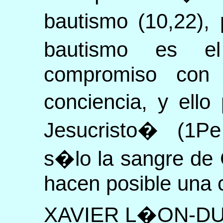
bautismo (10,22),
bautismo es e
compromiso con
conciencia, y ello
Jesucristo� (1Pe 
s�lo la sangre de 
hacen posible una 
XAVIER L�ON-D