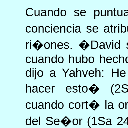
Cuando se puntual
conciencia se atri
ri�ones. �David s
cuando hubo hecho
dijo a Yahveh: He
hacer esto� (2Sa
cuando cort� la or
del Se�or (1Sa 24,