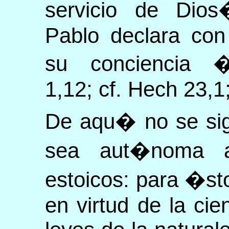
servicio de Dio
Pablo declara con
su conciencia �
1,12; cf. Hech 23,1
De aqu� no se sig
sea aut�noma 
estoicos: para �sto
en virtud de la cie