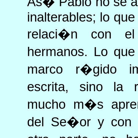
As� Pablo no se at
inalterables; lo que
relaci�n con 
hermanos. Lo que
marco r�gido i
escrita, sino la 
mucho m�s apremi
del Se�or y con l