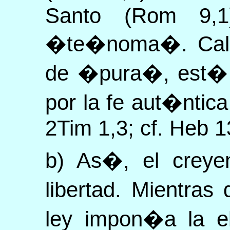
Santo (Rom 9,1
�te�noma�. Cali
de �pura�, est� r
por la fe aut�ntica
2Tim 1,3; cf. Heb 1
b) As�, el creyen
libertad. Mientras
ley impon�a la el