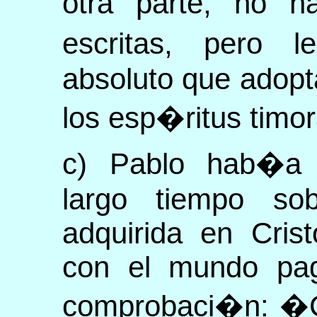
otra parte, no ha
escritas, pero l
absoluto que adopt
los esp�ritus timor
c) Pablo hab�a s
largo tiempo sob
adquirida en Cris
con el mundo paga
comprobaci�n: �Cu