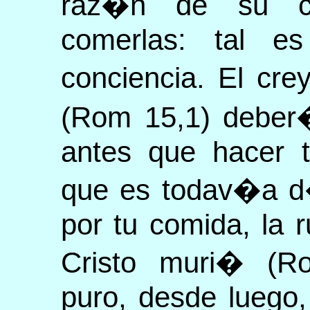
raz�n de su c
comerlas: tal e
conciencia. El cr
(Rom 15,1) deber�
antes que hacer 
que es todav�a d�
por tu comida, la 
Cristo muri� (R
puro, desde luego,