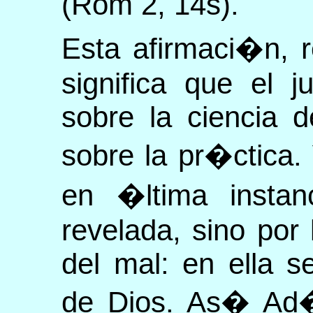
(Rom 2, 14s).
Esta afirmaci�n, r
significa que el 
sobre la ciencia d
sobre la pr�ctica
en �ltima instan
revelada, sino por 
del mal: en ella s
de Dios. As� Ad