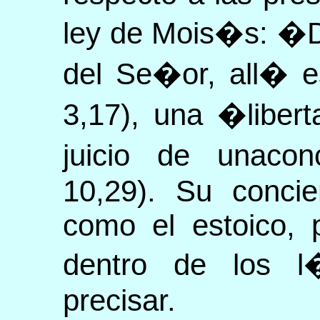
ley de Mois�s: �D
del Se�or, all� e
3,17), una �liber
juicio de unacon
10,29). Su concie
como el estoico, 
dentro de los 
precisar.