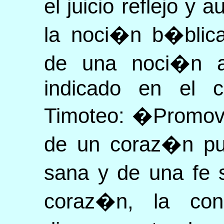
el juicio reflejo 
la noci�n b�blic
de una noci�n a
indicado en el 
Timoteo: �Promove
de un coraz�n pu
sana y de una fe 
coraz�n, la con