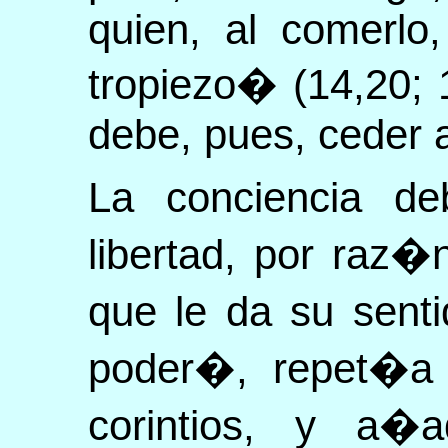
quien, al comerlo
tropiezo� (14,20; 
debe, pues, ceder a
La conciencia de
libertad, por raz�
que le da su sent
poder�, repet�a 
corintios, y a