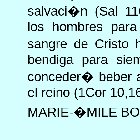
salvaci�n (Sal 11
los hombres para
sangre de Cristo 
bendiga para sie
conceder� beber a
el reino (1Cor 10,1
MARIE-�MILE B