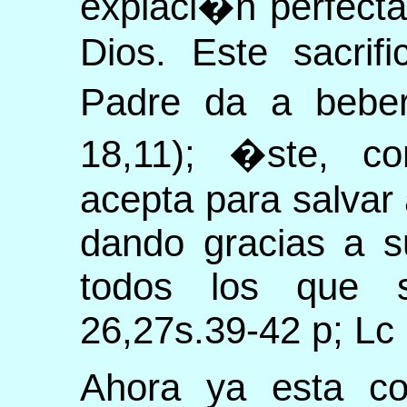
expiaci�n perfecta
Dios. Este sacrif
Padre da a beber
18,11); �ste, con
acepta para salvar
dando gracias a 
todos los que 
26,27s.39-42 p; Lc 
Ahora ya esta co