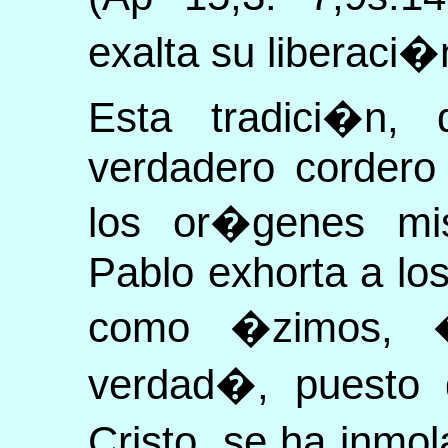
exalta su liberaci�
Esta tradici�n,
verdadero cordero
los or�genes mis
Pablo exhorta a los 
como �zimos, 
verdad�, puesto 
Cristo, se ha inm