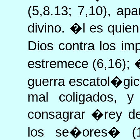
(5,8.13; 7,10), ap
divino. �l es quien
Dios contra los imp
estremece (6,16); 
guerra escatol�gic
mal coligados, y
consagrar �rey de
los se�ores� (17