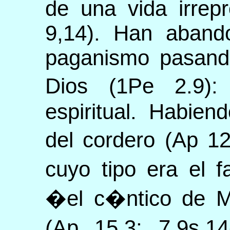
de una vida irrep
9,14). Han abando
paganismo pasando
Dios (1Pe 2.9
espiritual. Habien
del cordero (Ap 1
cuyo tipo era el 
�el c�ntico de M
(Ap 15,3: 7,9s.1