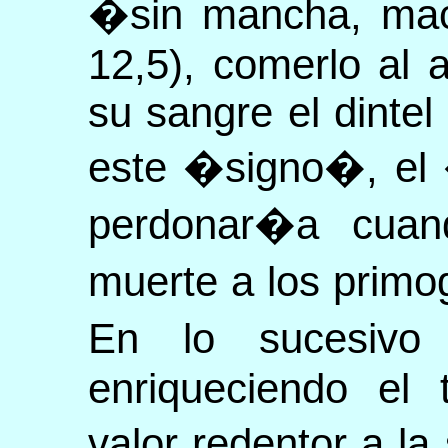
�sin mancha, ma
12,5), comerlo al
su sangre el dintel
este �signo�, el 
perdonar�a cuand
muerte a los primo
En lo sucesivo 
enriqueciendo el 
valor redentor a l