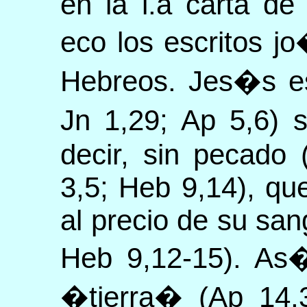
en la l.a carta d
eco los escritos jo
Hebreos. Jes�s es
Jn 1,29; Ap 5,6) 
decir, sin pecado
3,5; Heb 9,14), qu
al precio de su san
Heb 9,12-15). As�
�tierra� (Ap 14,