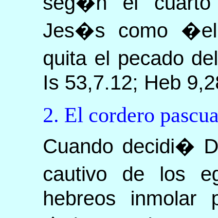
seg�n el cuarto 
Jes�s como �el 
quita el pecado de
Is 53,7.12; Heb 9,2
2. El cordero pascua
Cuando decidi� Di
cautivo de los e
hebreos inmolar p