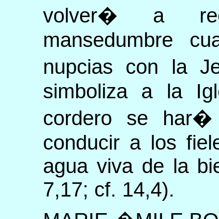
volver� a re
mansedumbre cua
nupcias con la Je
simboliza a la Igl
cordero se har� 
conducir a los fie
agua viva de la bi
7,17; cf. 14,4).