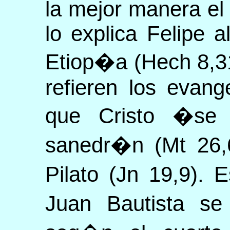
la mejor manera el
lo explica Felipe 
Etiop�a (Hech 8,31
refieren los evang
que Cristo �se 
sanedr�n (Mt 26,
Pilato (Jn 19,9).
Juan Bautista se