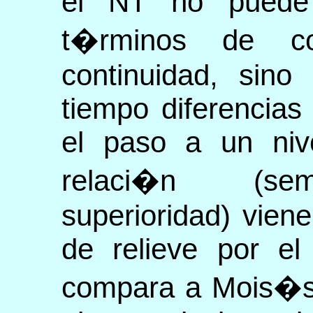
el NT no puede 
t�rminos de co
continuidad, sino
tiempo diferencias
el paso a un nive
relaci�n (seme
superioridad) vien
de relieve por e
compara a Mois�s 