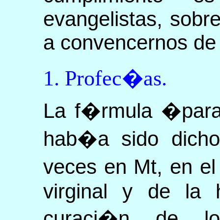
evangelistas, sobr
a convencernos de 
1. Profec�as.
La f�rmula �para
hab�a sido dicho 
veces en Mt, en e
virginal y de la 
curaci�n de l