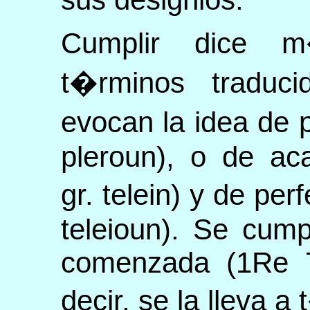
Cumplir dice 
t�rminos traduci
evocan la idea de p
pleroun), o de ac
gr. telein) y de per
teleioun). Se cum
comenzada (1Re 7
decir, se la lleva 