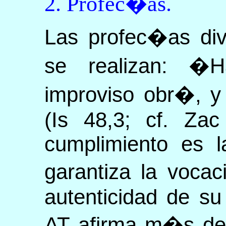
2. Profec�as.
Las profec�as div
se realizan: �H
improviso obr�, y
(Is 48,3; cf. Zac
cumplimiento es 
garantiza la voca
autenticidad de su
AT afirma m�s de