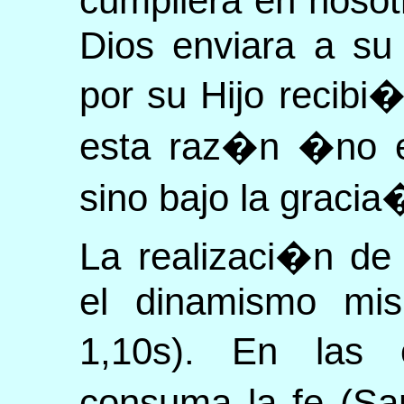
cumpliera en noso
Dios enviara a su
por su Hijo recibi
esta raz�n �no es
sino bajo la graci
La realizaci�n de
el dinamismo mis
1,10s). En las
consuma la fe (San