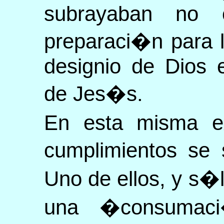
subrayaban no 
preparaci�n para l
designio de Dios e
de Jes�s.
En esta misma ex
cumplimientos se 
Uno de ellos, y s�
una �consumac