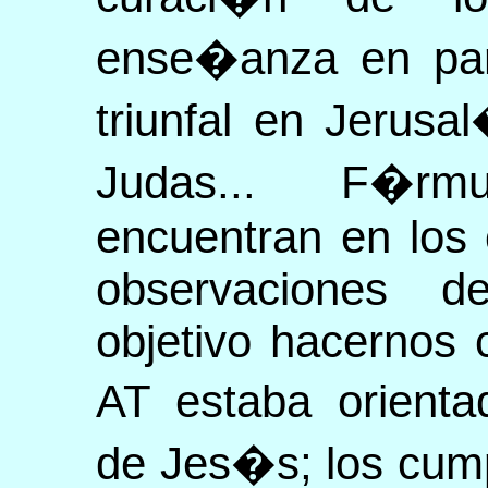
ense�anza en par
triunfal en Jerusa
Judas... F�r
encuentran en los 
observaciones d
objetivo hacernos
AT estaba orienta
de Jes�s; los cum