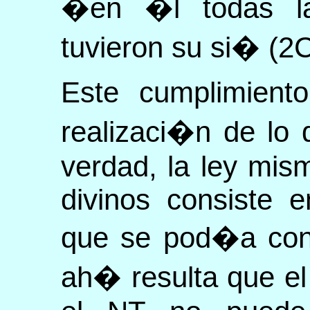
�en �l todas l
tuvieron su si� (2C
Este cumplimien
realizaci�n de lo 
verdad, la ley mis
divinos consiste 
que se pod�a con
ah� resulta que el