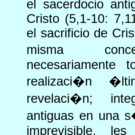
el sacerdocio ant
Cristo (5,1-10: 7,1
el sacrificio de Cris
misma conce
necesariamente 
realizaci�n �
revelaci�n; int
antiguas en una s
imprevisible, le