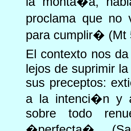
la monta�a, habl
proclama que no v
para cumplir� (Mt 
El contexto nos d
lejos de suprimir l
sus preceptos: ext
a la intenci�n y 
sobre todo renu
�perfecta� (Sa