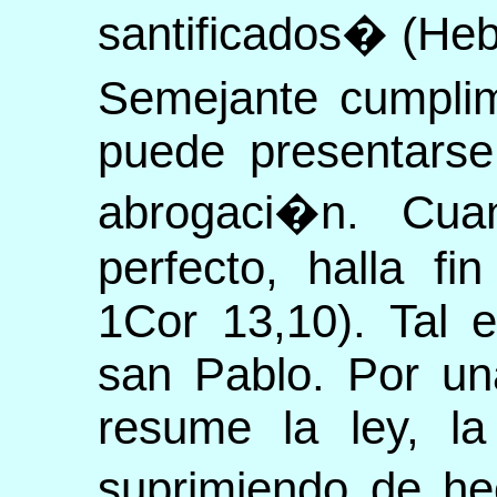
santificados� (Heb 
Semejante cumplim
puede presentarse
abrogaci�n. Cua
perfecto, halla fi
1Cor 13,10). Tal 
san Pablo. Por un
resume la ley, la
suprimiendo de he