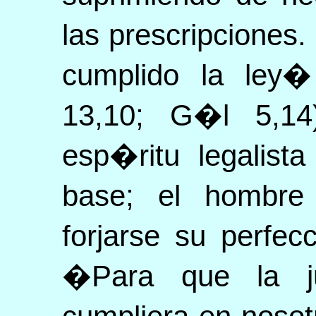
las prescripciones
cumplido la ley
13,10; G�l 5,14)
esp�ritu legalist
base; el hombre
forjarse su perfec
�Para que la ju