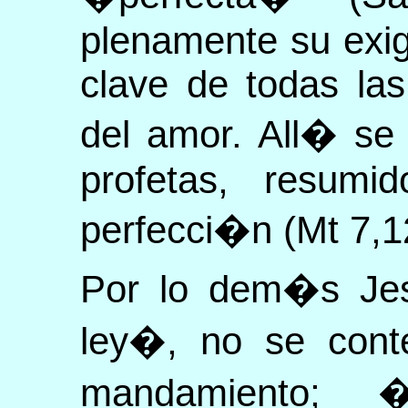
plenamente su exig
clave de todas la
del amor. All� se 
profetas, resum
perfecci�n (Mt 7,12
Por lo dem�s Jes
ley�, no se cont
mandamiento;