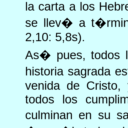
la carta a los He
se llev� a t�rmi
2,10: 5,8s).
As� pues, todos l
historia sagrada e
venida de Cristo,
todos los cumplim
culminan en su sa