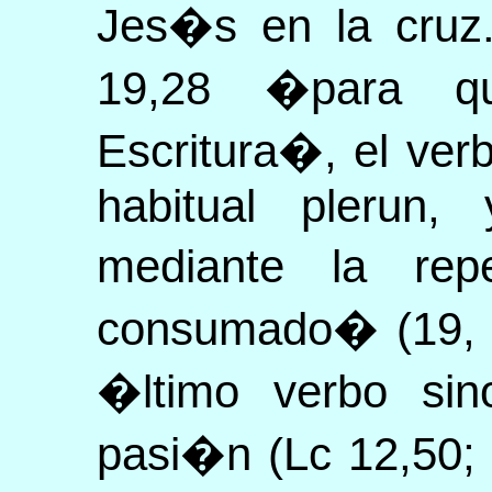
Jes�s en la cruz
19,28 �para q
Escritura�, el ver
habitual plerun, 
mediante la re
consumado� (19, 3
�ltimo verbo sin
pasi�n (Lc 12,50;