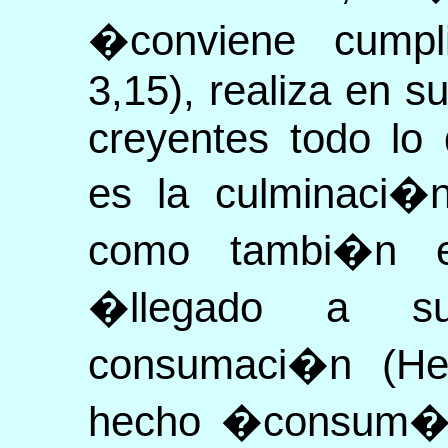
�conviene cumpli
3,15), realiza en s
creyentes todo lo 
es la culminaci�n
como tambi�n es
�llegado a s
consumaci�n (He
hecho �consum� (