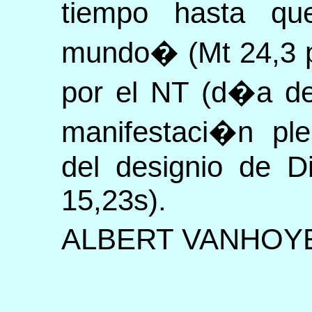
tiempo hasta qu
mundo� (Mt 24,3 p
por el NT (d�a de
manifestaci�n ple
del designio de D
15,23s).
ALBERT VANHOY