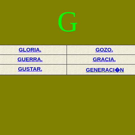
G
GLORIA.
GOZO.
GUERRA.
GRACIA.
GUSTAR.
GENERACI�N